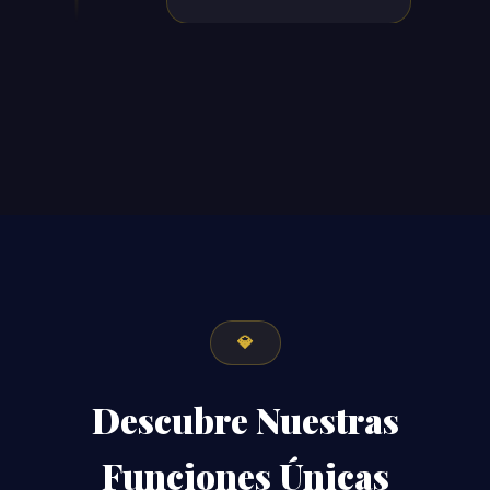
💎
Descubre Nuestras
Funciones Únicas