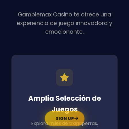
Gamblemax Casino te ofrece una
experiencia de juego innovadora y
emocionante.
Amplia Selección de
Juegos
SIGN UP
Explora miles de tragaperras,