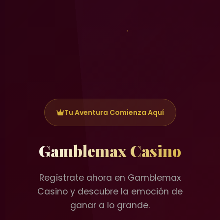
Tu Aventura Comienza Aquí
Gamblemax Casino
Regístrate ahora en Gamblemax
Casino y descubre la emoción de
ganar a lo grande.