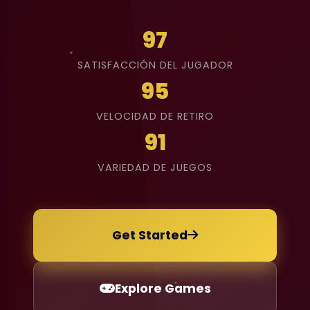
97
SATISFACCIÓN DEL JUGADOR
95
VELOCIDAD DE RETIRO
91
VARIEDAD DE JUEGOS
Get Started
Explore Games