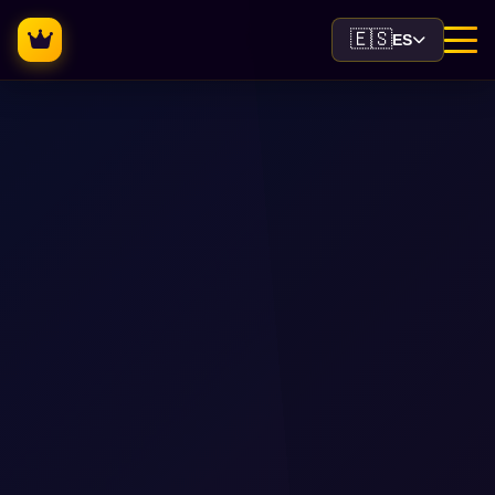
🇪🇸
ES